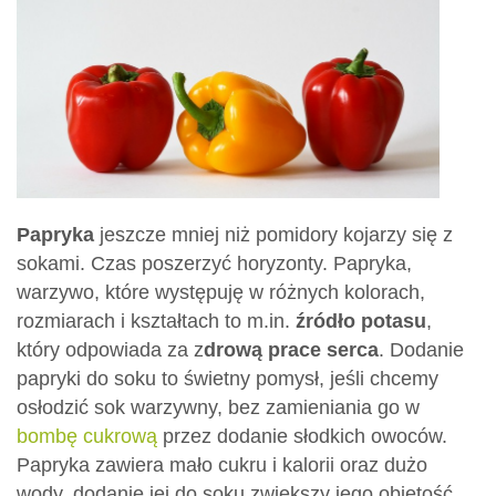
Papryka
jeszcze mniej niż pomidory kojarzy się z
sokami. Czas poszerzyć horyzonty. Papryka,
warzywo, które występuję w różnych kolorach,
rozmiarach i kształtach to m.in.
źródło potasu
,
który odpowiada za z
drową prace serca
. Dodanie
papryki do soku to świetny pomysł, jeśli chcemy
osłodzić sok warzywny, bez zamieniania go w
bombę cukrową
przez dodanie słodkich owoców.
Papryka zawiera mało cukru i kalorii oraz dużo
wody, dodanie jej do soku zwiększy jego objętość.