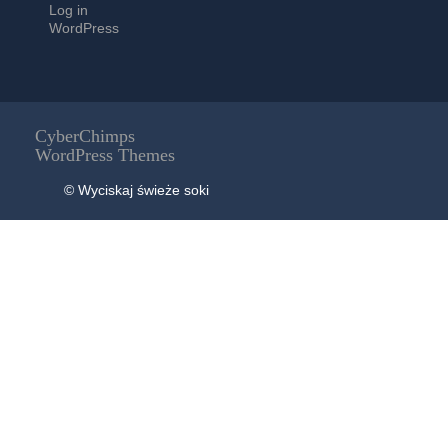
Log in
WordPress
CyberChimps
WordPress Themes
© Wyciskaj świeże soki