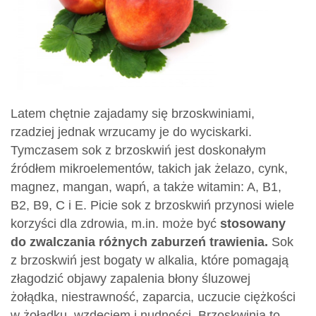
Latem chętnie zajadamy się brzoskwiniami,
rzadziej jednak wrzucamy je do wyciskarki.
Tymczasem sok z brzoskwiń jest doskonałym
źródłem mikroelementów, takich jak żelazo, cynk,
magnez, mangan, wapń, a także witamin: A, B1,
B2, B9, C i E. Picie sok z brzoskwiń przynosi wiele
korzyści dla zdrowia, m.in. może być
stosowany
do zwalczania różnych zaburzeń trawienia.
Sok
z brzoskwiń jest bogaty w alkalia, które pomagają
złagodzić objawy zapalenia błony śluzowej
żołądka, niestrawność, zaparcia, uczucie ciężkości
w żołądku, wzdęciem i nudności. Brzoskwinia to