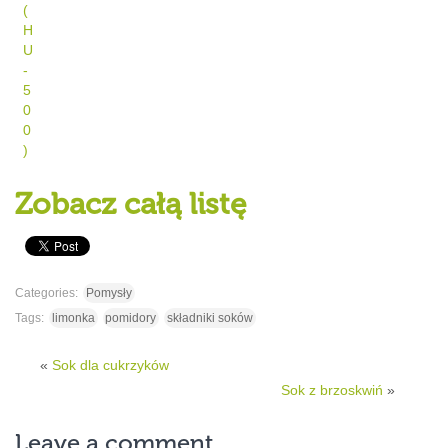
(
H
U
-
5
0
0
)
Zobacz całą listę
Categories:
Pomysły
Tags:
limonka
pomidory
składniki soków
«
Sok dla cukrzyków
Sok z brzoskwiń
»
Leave a comment