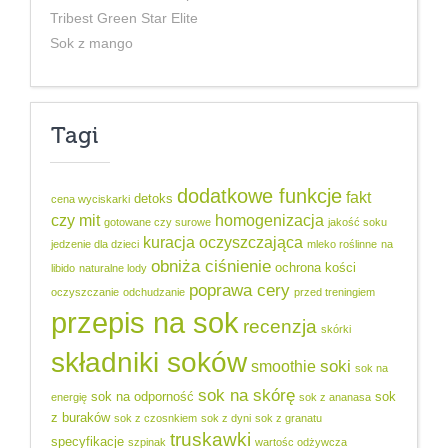
Tribest Green Star Elite
Sok z mango
Tagi
dodatkowe funkcje
fakt
detoks
cena wyciskarki
czy mit
homogenizacja
gotowane czy surowe
jakość soku
kuracja oczyszczająca
jedzenie dla dzieci
mleko roślinne
na
obniża ciśnienie
ochrona kości
libido
naturalne lody
poprawa cery
oczyszczanie
odchudzanie
przed treningiem
przepis na sok
recenzja
skórki
składniki soków
soki
smoothie
sok na
sok na skórę
sok na odporność
sok
energię
sok z ananasa
z buraków
sok z czosnkiem
sok z dyni
sok z granatu
truskawki
specyfikacje
szpinak
wartośc odżywcza