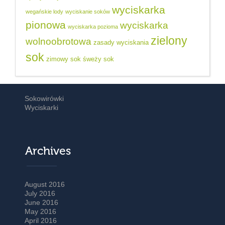
wyciskarka
wegańskie lody
wyciskanie soków
pionowa
wyciskarka
wyciskarka pozioma
zielony
wolnoobrotowa
zasady wyciskania
sok
zimowy sok
śweży sok
Sokowirówki
Wyciskarki
Archives
August 2016
July 2016
June 2016
May 2016
April 2016