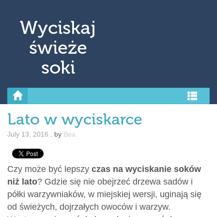
↓ Skip to Main Content
Wyciskaj
świeże
soki
Lato w wyciskarce
July 13, 2016
.
by
Bea
Czy może być lepszy
czas na wyciskanie soków
niż lato
? Gdzie się nie obejrzeć drzewa sadów i
półki warzywniaków, w miejskiej wersji, uginają się
od świeżych, dojrzałych owoców i warzyw.