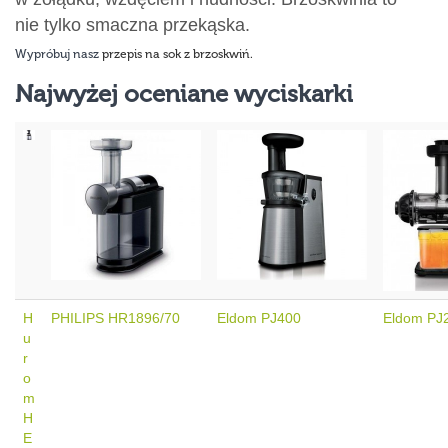
nie tylko smaczna przekąska.
Wypróbuj nasz
przepis na sok z brzoskwiń
.
Najwyżej oceniane wyciskarki
H
PHILIPS HR1896/70
Eldom PJ400
Eldom PJ
u
r
o
m
H
E