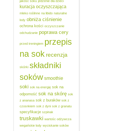
jakość soku
jedzenie dla dzieci
kuracja oczyszczająca
mleko roślinne
na libido
naturalne
obniża ciśnienie
lody
ochrona kości
oczyszczanie
poprawa cery
odchudzanie
przepis
przed treningiem
na sok
recenzja
składniki
skórki
soków
smoothie
soki
sok na
sok na energię
sok na skórę
odporność
sok
sok z buraków
z ananasa
sok z
czosnkiem
sok z dyni
sok z granatu
specyfikacje
szpinak
truskawki
wartośc odżywcza
wegańskie lody
wyciskanie soków