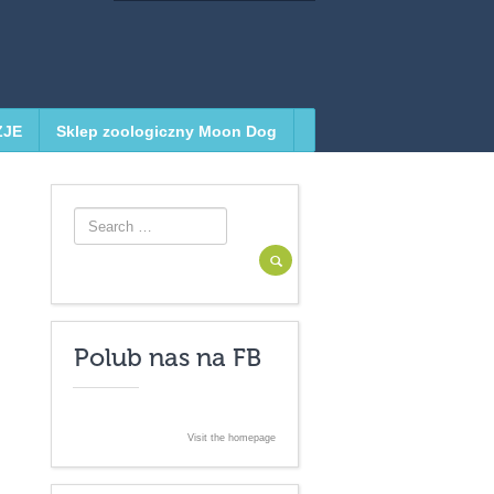
ZJE
Sklep zoologiczny Moon Dog
Search for:
Polub nas na FB
Visit the homepage