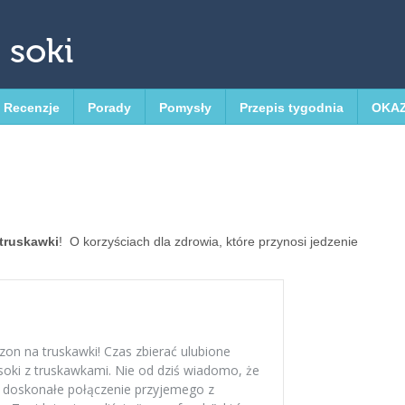
 soki
Recenzje
Porady
Pomysły
Przepis tygodnia
OKA
truskawki
! O korzyściach dla zdrowia, które przynosi jedzenie