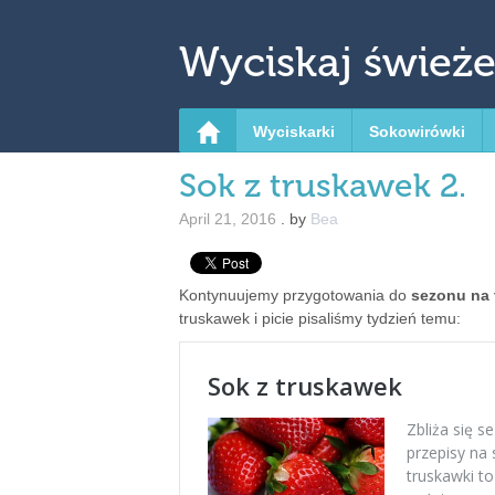
↓ Skip to Main Content
Wyciskaj świeże
Wyciskarki
Sokowirówki
Sok z truskawek 2.
April 21, 2016
.
by
Bea
Kontynuujemy przygotowania do
sezonu na 
truskawek i picie pisaliśmy tydzień temu: