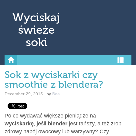
↓ Skip to Main Content
Wyciskaj
świeże
soki
Sok z wyciskarki czy
smoothie z blendera?
December 29, 2015
.
by
Bea
Po co wydawać większe pieniądze na
wyciskarkę
, jeśli
blender
jest tańszy, a też zrobi
zdrowy napój owocowy lub warzywny? Czy