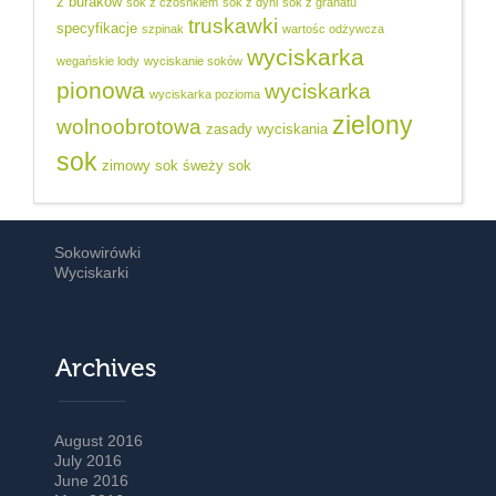
z buraków
sok z czosnkiem
sok z dyni
sok z granatu
truskawki
specyfikacje
szpinak
wartośc odżywcza
wyciskarka
wegańskie lody
wyciskanie soków
pionowa
wyciskarka
wyciskarka pozioma
zielony
wolnoobrotowa
zasady wyciskania
sok
zimowy sok
śweży sok
Sokowirówki
Wyciskarki
Archives
August 2016
July 2016
June 2016