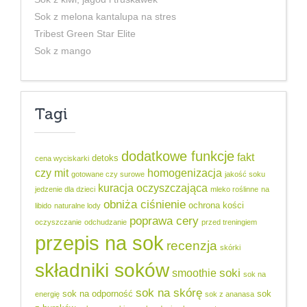
Sok z melona kantalupa na stres
Tribest Green Star Elite
Sok z mango
Tagi
dodatkowe funkcje
fakt
detoks
cena wyciskarki
czy mit
homogenizacja
gotowane czy surowe
jakość soku
kuracja oczyszczająca
jedzenie dla dzieci
mleko roślinne
na
obniża ciśnienie
ochrona kości
libido
naturalne lody
poprawa cery
oczyszczanie
odchudzanie
przed treningiem
przepis na sok
recenzja
skórki
składniki soków
soki
smoothie
sok na
sok na skórę
sok na odporność
sok
energię
sok z ananasa