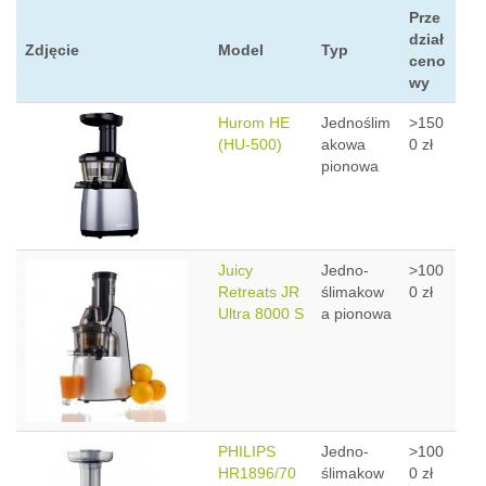
Prze
dział
Zdjęcie
Model
Typ
ceno
wy
Hurom HE
Jednoślim
>150
(HU-500)
akowa
0 zł
pionowa
Juicy
Jedno-
>100
Retreats JR
ślimakow
0 zł
Ultra 8000 S
a pionowa
PHILIPS
Jedno-
>100
HR1896/70
ślimakow
0 zł