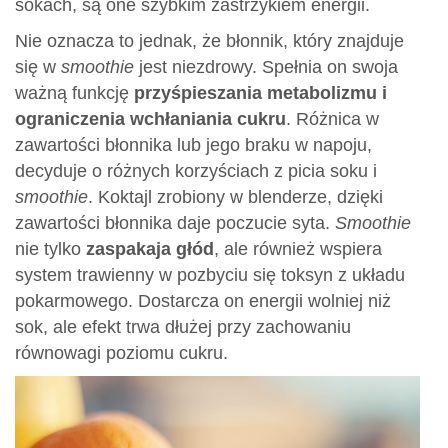
sokach, są one szybkim zastrzykiem energii.
Nie oznacza to jednak, że błonnik, który znajduje
się w
smoothie
jest niezdrowy. Spełnia on swoja
ważną funkcję
przyśpieszania metabolizmu i
ograniczenia wchłaniania cukru
. Różnica w
zawartości błonnika lub jego braku w napoju,
decyduje o różnych korzyściach z picia soku i
smoothie
. Koktajl zrobiony w blenderze, dzięki
zawartości błonnika daje poczucie syta.
Smoothie
nie tylko
zaspakaja głód
, ale również wspiera
system trawienny w pozbyciu się toksyn z układu
pokarmowego. Dostarcza on energii wolniej niż
sok, ale efekt trwa dłużej przy zachowaniu
równowagi poziomu cukru.