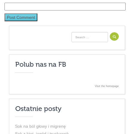
Search for:
Polub nas na FB
Visit the homepage
Ostatnie posty
Sok na ból głowy i migrenę
Sok z kiwi, jagód i truskawek