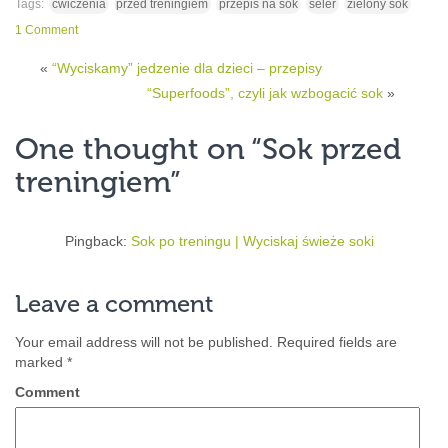
Tags:
ćwiczenia
przed treningiem
przepis na sok
seler
zielony sok
1 Comment
«
“Wyciskamy” jedzenie dla dzieci – przepisy
“Superfoods”, czyli jak wzbogacić sok
»
One thought on “
Sok przed
treningiem
”
Pingback:
Sok po treningu | Wyciskaj świeże soki
Leave a comment
Your email address will not be published.
Required fields are
marked
*
Comment