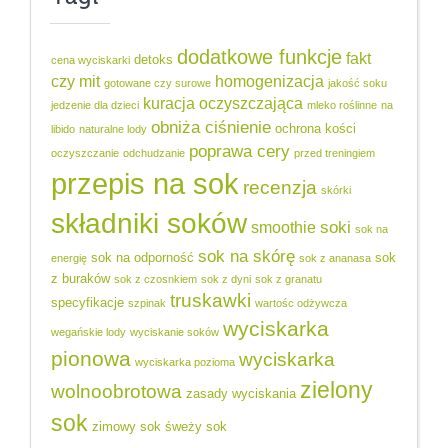
dodatkowe funkcje
fakt
detoks
cena wyciskarki
czy mit
homogenizacja
gotowane czy surowe
jakość soku
kuracja oczyszczająca
jedzenie dla dzieci
mleko roślinne
na
obniża ciśnienie
ochrona kości
libido
naturalne lody
poprawa cery
oczyszczanie
odchudzanie
przed treningiem
przepis na sok
recenzja
skórki
składniki soków
soki
smoothie
sok na
sok na skórę
sok na odporność
sok
energię
sok z ananasa
z buraków
sok z czosnkiem
sok z dyni
sok z granatu
truskawki
specyfikacje
szpinak
wartośc odżywcza
wyciskarka
wegańskie lody
wyciskanie soków
pionowa
wyciskarka
wyciskarka pozioma
zielony
wolnoobrotowa
zasady wyciskania
sok
zimowy sok
śweży sok