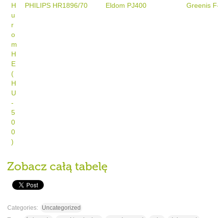
H
PHILIPS HR1896/70
Eldom PJ400
Greenis F
u
r
o
m
H
E
(
H
U
-
5
0
0
)
Zobacz całą tabelę
Categories:
Uncategorized