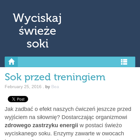
↓ Skip to Main Content
Wyciskaj
świeże
soki
Sok przed treningiem
February 25, 2016
.
by
Bea
Jak zadbać o efekt naszych ćwiczeń jeszcze przed
wyjściem na siłownię? Dostarczając organizmowi
zdrowego zastrzyku energii
w postaci świeżo
wyciskanego soku. Enzymy zawarte w owocach