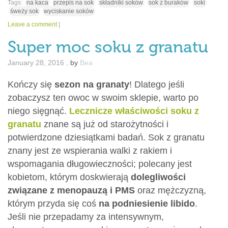
Tags:
na kaca
przepis na sok
składniki soków
sok z buraków
soki
śweży sok
wyciskanie soków
Leave a comment
|
Super moc soku z granatu
January 28, 2016
.
by
Bea
Kończy się
sezon na granaty
! Dlatego jeśli
zobaczysz ten owoc w swoim sklepie, warto po
niego sięgnąć.
Lecznicze właściwości soku z
granatu
znane są już od starożytności i
potwierdzone dziesiątkami badań. Sok z granatu
znany jest ze wspierania walki z rakiem i
wspomagania długowieczności; polecany jest
kobietom, którym doskwierają
dolegliwości
związane z menopauzą i PMS
oraz mężczyzną,
którym przyda się coś
na podniesienie libido
.
Jeśli nie przepadamy za intensywnym,