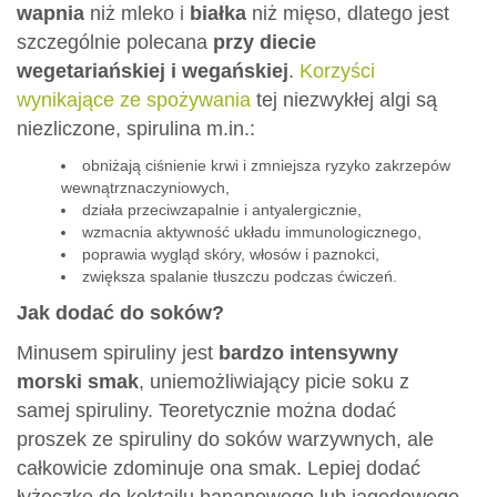
wapnia
niż mleko i
białka
niż mięso, dlatego jest
szczególnie polecana
przy diecie
wegetariańskiej i wegańskiej
.
Korzyści
wynikające ze spożywania
tej niezwykłej algi są
niezliczone, spirulina m.in.:
obniżają ciśnienie krwi i zmniejsza ryzyko zakrzepów
wewnątrznaczyniowych,
działa przeciwzapalnie i antyalergicznie,
wzmacnia aktywność układu immunologicznego,
poprawia wygląd skóry, włosów i paznokci,
zwiększa spalanie tłuszczu podczas ćwiczeń.
Jak dodać do soków?
Minusem spiruliny jest
bardzo intensywny
morski smak
, uniemożliwiający picie soku z
samej spiruliny. Teoretycznie można dodać
proszek ze spiruliny do soków warzywnych, ale
całkowicie zdominuje ona smak. Lepiej dodać