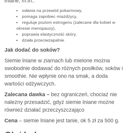
lniane, m.in.:
osłania na przewód pokarmowy,
pomaga zapobiec miażdżycy,
reguluje poziom estrogenu (zalecane dla kobiet w
okresie menopauzy),
poprawia elastyczność skóry,
działa przeciwzapalnie.
Jak dodać do soków?
Siemie lniane w ziarnach lub mielone można
swobodnie dodawać do różnych posiłków, soków i
smoothie. Nie wpłynie ono na smak, a doda
wartości odżywczych.
Zalecana dawka –
bez ograniczeń, chociaż nie
należny przesadzić, gdyż siemie lniane możne
również działać przeczyszczająco
Cena
– siemie lniane jest tanie, ok 5 zł za 500 g.