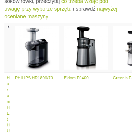
sokowirówki, przeczytaj
co trzeba wziąć pod
uwagę przy wyborze sprzętu
i sprawdź
najwyżej
oceniane maszyny
.
H
PHILIPS HR1896/70
Eldom PJ400
Greenis F
u
r
o
m
H
E
(
H
U