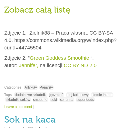
Zobacz całą listę
Zdjęcie 1. Zielnik88 – Praca własna, CC BY-SA
4.0, https://commons.wikimedia.org/w/index.php?
curid=44745504
Zdjęcie 2. “
Green Goddess Smoothie
“,
autor:
Jennifer
,
na licencji
CC BY-ND 2.0
Categories:
Artykuły
Pomysły
Tags:
dodatkowe składniki
jęczmień
olej kokosowy
siemie lniane
składniki soków
smoothie
soki
spirulina
superfoods
Leave a comment
|
Sok na kaca