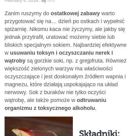
February 4, 2016
.
by
Bea
Zanim ruszymy do
ostatkowej zabawy
warto
przygotować się na… dzień po ostkach i wypełnić
spiżarnię. Nikomu kaca nie życzymy, ale jakby się
jednak przytrafił, uratować możemy siebie lub
bliskich specjalnym sokiem. Najbardziej efektywne
w
usuwaniu toksyn i oczyszczaniu nerek i
wątroby
są gorzkie soki, np. z grejpfruta. Również
większość zielonych warzyw ma właściwości
oczyszczające i jest doskonałym źródłem wapnia i
magnezu, które działają uspokajająco na układ
nerwowy. Sok z buraków nie tylko oczyści
wątrobę, ale także pomoże w
odtruwaniu
organizmu z toksycznego alkoholu
.
Składniki: