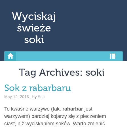
↓ Skip to Main Content
Wyciskaj
świeże
soki
Tag Archives:
soki
Sok z rabarbaru
May 12, 2016
.
by
Bea
To kwaśne warzywo (tak,
rabarbar
jest
warzywem) bardziej kojarzy się z pieczeniem
ciast, niż wyciskaniem soków. Warto zmienić