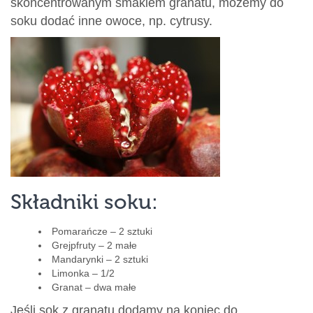
skoncentrowanym smakiem granatu, możemy do
soku dodać inne owoce, np. cytrusy.
Składniki soku:
Pomarańcze – 2 sztuki
Grejpfruty – 2 małe
Mandarynki – 2 sztuki
Limonka – 1/2
Granat – dwa małe
Jeśli sok z granatu dodamy na koniec do