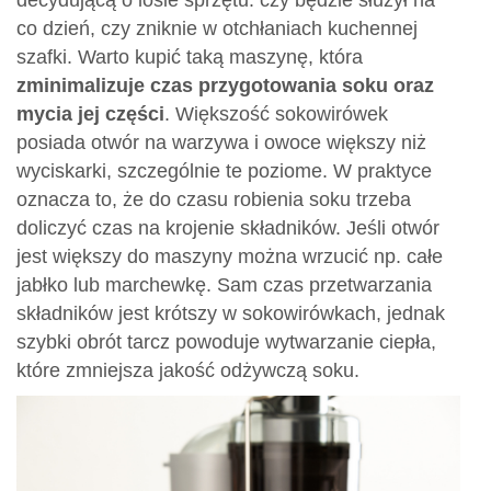
decydującą o losie sprzętu: czy będzie służył na
co dzień, czy zniknie w otchłaniach kuchennej
szafki. Warto kupić taką maszynę, która
zminimalizuje czas przygotowania soku oraz
mycia jej części
. Większość sokowirówek
posiada otwór na warzywa i owoce większy niż
wyciskarki, szczególnie te poziome. W praktyce
oznacza to, że do czasu robienia soku trzeba
doliczyć czas na krojenie składników. Jeśli otwór
jest większy do maszyny można wrzucić np. całe
jabłko lub marchewkę. Sam czas przetwarzania
składników jest krótszy w sokowirówkach, jednak
szybki obrót tarcz powoduje wytwarzanie ciepła,
które zmniejsza jakość odżywczą soku.