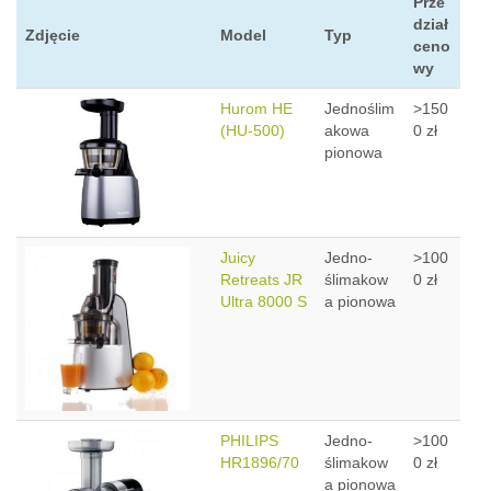
Prze
dział
Zdjęcie
Model
Typ
ceno
wy
Hurom HE
Jednoślim
>150
(HU-500)
akowa
0 zł
pionowa
Juicy
Jedno-
>100
Retreats JR
ślimakow
0 zł
Ultra 8000 S
a pionowa
PHILIPS
Jedno-
>100
HR1896/70
ślimakow
0 zł
a pionowa