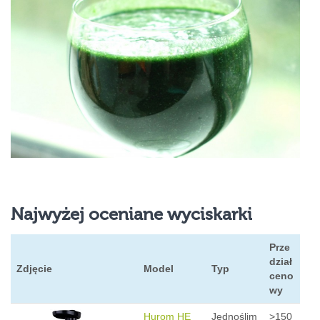
Najwyżej oceniane wyciskarki
Prze
dział
Zdjęcie
Model
Typ
ceno
wy
Hurom HE
Jednoślim
>150