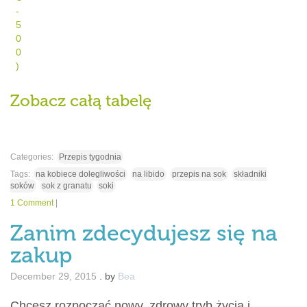
-
5
0
0
)
Zobacz całą tabelę
Categories:
Przepis tygodnia
Tags:
na kobiece dolegliwości
na libido
przepis na sok
składniki
soków
sok z granatu
soki
1 Comment
|
Zanim zdecydujesz się na
zakup
December 29, 2015
.
by
Bea
Chcesz rozpocząć nowy, zdrowy tryb życia i