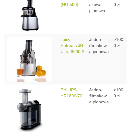
(HU-500)
akowa
0 zł
pionowa
Juicy
Jedno-
>100
Retreats JR
ślimakow
0 zł
Ultra 8000 S
a pionowa
PHILIPS
Jedno-
>100
HR1896/70
ślimakow
0 zł
a pionowa