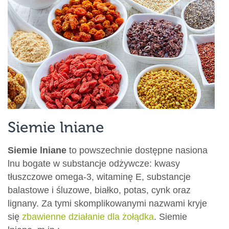
Siemie lniane
Siemie lniane
to powszechnie dostępne nasiona
lnu bogate w substancje odżywcze: kwasy
tłuszczowe omega-3, witaminę E, substancje
balastowe i śluzowe, białko, potas, cynk oraz
lignany. Za tymi skomplikowanymi nazwami kryje
się
zbawienne działanie dla żołądka
. Siemie