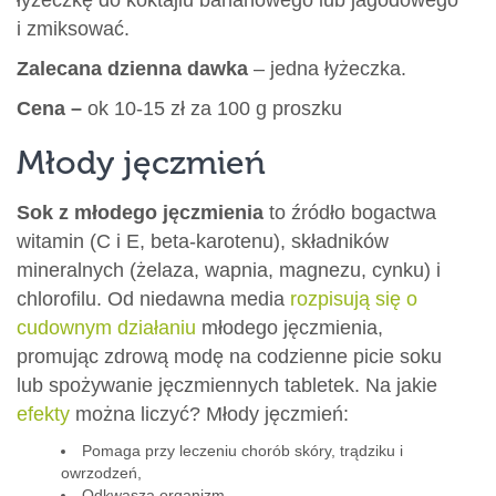
łyżeczkę do koktajlu bananowego lub jagodowego
i zmiksować.
Zalecana dzienna dawka
– jedna łyżeczka.
Cena –
ok 10-15 zł za 100 g proszku
Młody jęczmień
Sok z młodego jęczmienia
to źródło bogactwa
witamin (C i E, beta-karotenu), składników
mineralnych (żelaza, wapnia, magnezu, cynku) i
chlorofilu. Od niedawna media
rozpisują się o
cudownym działaniu
młodego jęczmienia,
promując zdrową modę na codzienne picie soku
lub spożywanie jęczmiennych tabletek. Na jakie
efekty
można liczyć? Młody jęczmień:
Pomaga przy leczeniu chorób skóry, trądziku i
owrzodzeń,
Odkwasza organizm,