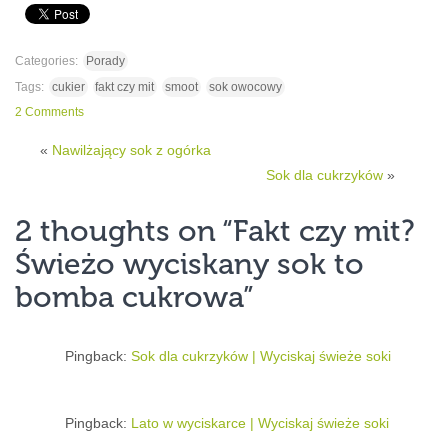
Categories:
Porady
Tags:
cukier
fakt czy mit
smoot
sok owocowy
2 Comments
«
Nawilżający sok z ogórka
Sok dla cukrzyków
»
2 thoughts on “
Fakt czy mit?
Świeżo wyciskany sok to
bomba cukrowa
”
Pingback:
Sok dla cukrzyków | Wyciskaj świeże soki
Pingback:
Lato w wyciskarce | Wyciskaj świeże soki