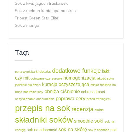
Sok z kiwi, jagód i truskawek
Sok z melona kantalupa na stres
Tribest Green Star Elite
Sok z mango
Tagi
dodatkowe funkcje
fakt
detoks
cena wyciskarki
czy mit
homogenizacja
gotowane czy surowe
jakość soku
kuracja oczyszczająca
jedzenie dla dzieci
mleko roślinne
na
obniża ciśnienie
ochrona kości
libido
naturalne lody
poprawa cery
oczyszczanie
odchudzanie
przed treningiem
przepis na sok
recenzja
skórki
składniki soków
soki
smoothie
sok na
sok na skórę
sok na odporność
sok
energię
sok z ananasa