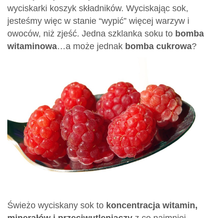
wyciskarki koszyk składników. Wyciskając sok,
jesteśmy więc w stanie “wypić” więcej warzyw i
owoców, niż zjeść. Jedna szklanka soku to
bomba
witaminowa
…a może jednak
bomba cukrowa
?
Świeżo wyciskany sok to
koncentracja witamin,