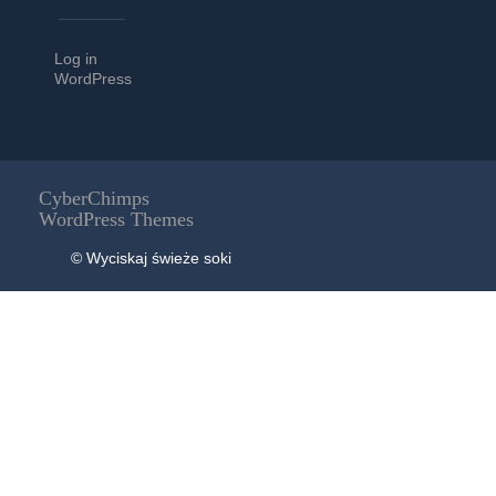
Log in
WordPress
CyberChimps
WordPress Themes
© Wyciskaj świeże soki