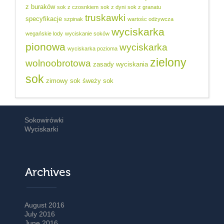
z buraków
sok z czosnkiem
sok z dyni
sok z granatu
truskawki
specyfikacje
szpinak
wartośc odżywcza
wyciskarka
wegańskie lody
wyciskanie soków
pionowa
wyciskarka
wyciskarka pozioma
zielony
wolnoobrotowa
zasady wyciskania
sok
zimowy sok
śweży sok
Sokowirówki
Wyciskarki
Archives
August 2016
July 2016
June 2016