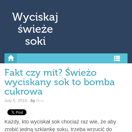
↓ Skip to Main Content
Wyciskaj
świeże
soki
Fakt czy mit? Świeżo
wyciskany sok to bomba
cukrowa
July 5, 2016
.
by
Bea
Każdy, kto wyciskał sok chociaż raz wie, że aby
zrobić jedną szklankę soku, trzeba wrzucić do