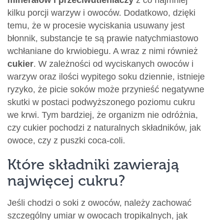
minerałów i przeciwutleniaczy
z co najmniej
kilku porcji warzyw i owoców. Dodatkowo, dzięki
temu, że w procesie wyciskania usuwany jest
błonnik, substancje te są prawie natychmiastowo
wchłaniane do krwiobiegu. A wraz z nimi również
cukier
. W zależności od wyciskanych owoców i
warzyw oraz ilości wypitego soku dziennie, istnieje
ryzyko, że picie soków może przynieść negatywne
skutki w postaci podwyższonego poziomu cukru
we krwi. Tym bardziej, że organizm nie odróżnia,
czy cukier pochodzi z naturalnych składników, jak
owoce, czy z puszki coca-coli.
Które składniki zawierają
najwięcej cukru?
Jeśli chodzi o soki z owoców, należy zachować
szczególny umiar w owocach tropikalnych, jak